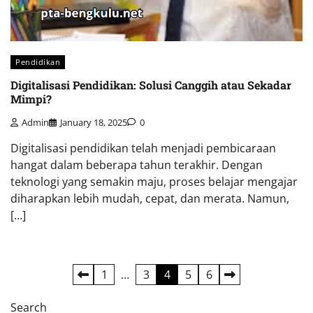
Pendidikan
Digitalisasi Pendidikan: Solusi Canggih atau Sekadar
Mimpi?
Admin
January 18, 2025
0
Digitalisasi pendidikan telah menjadi pembicaraan
hangat dalam beberapa tahun terakhir. Dengan
teknologi yang semakin maju, proses belajar mengajar
diharapkan lebih mudah, cepat, dan merata. Namun,
[…]
Posts
1
…
3
4
5
6
pagination
Search