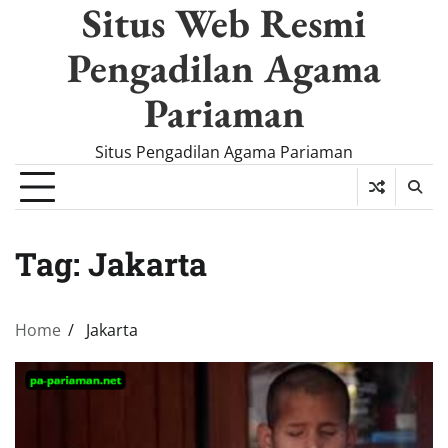
Situs Web Resmi
Skip
to
Pengadilan Agama
content
Pariaman
Situs Pengadilan Agama Pariaman
Tag:
Jakarta
Home
Jakarta