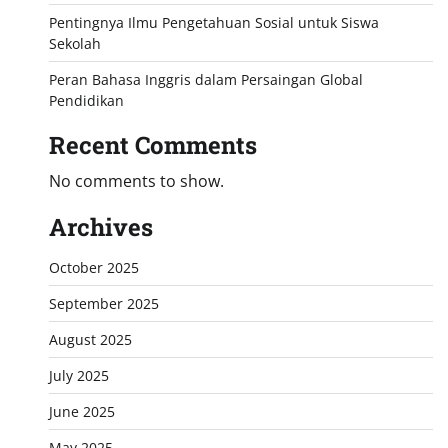
Pentingnya Ilmu Pengetahuan Sosial untuk Siswa
Sekolah
Peran Bahasa Inggris dalam Persaingan Global
Pendidikan
Recent Comments
No comments to show.
Archives
October 2025
September 2025
August 2025
July 2025
June 2025
May 2025