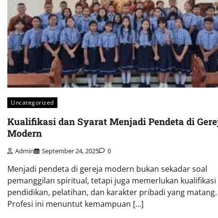
Uncategorized
Kualifikasi dan Syarat Menjadi Pendeta di Gere
Modern
Admin
September 24, 2025
0
Menjadi pendeta di gereja modern bukan sekadar soal
pemanggilan spiritual, tetapi juga memerlukan kualifikasi
pendidikan, pelatihan, dan karakter pribadi yang matang.
Profesi ini menuntut kemampuan […]