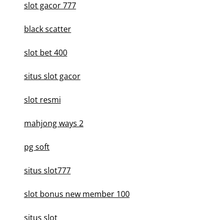
slot gacor 777
black scatter
slot bet 400
situs slot gacor
slot resmi
mahjong ways 2
pg soft
situs slot777
slot bonus new member 100
situs slot