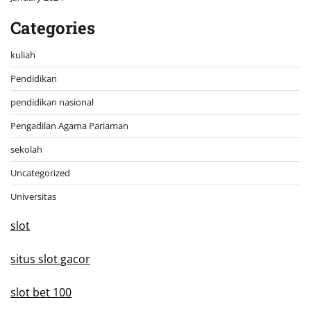
Categories
kuliah
Pendidikan
pendidikan nasional
Pengadilan Agama Pariaman
sekolah
Uncategorized
Universitas
slot
situs slot gacor
slot bet 100