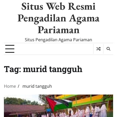
Situs Web Resmi
Skip
to
Pengadilan Agama
content
Pariaman
Situs Pengadilan Agama Pariaman
Tag:
murid tangguh
Home
murid tangguh