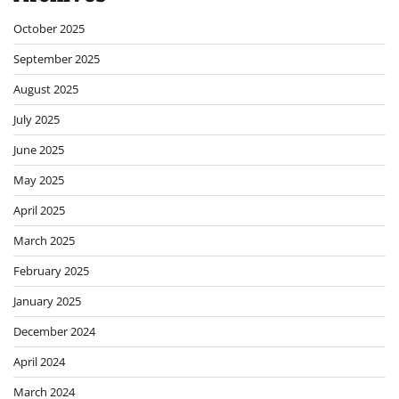
October 2025
September 2025
August 2025
July 2025
June 2025
May 2025
April 2025
March 2025
February 2025
January 2025
December 2024
April 2024
March 2024