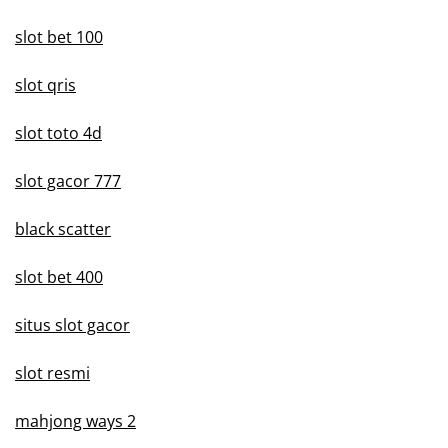
slot bet 100
slot qris
slot toto 4d
slot gacor 777
black scatter
slot bet 400
situs slot gacor
slot resmi
mahjong ways 2