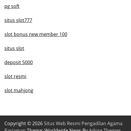
pg soft
situs slot777
slot bonus new member 100
situs slot
deposit 5000
slot resmi
slot mahjong
Copyright © 2026
Situs Web Resmi Pengadilan Agama
Pariaman
Theme: Worldwide News By
Adore Themes
.