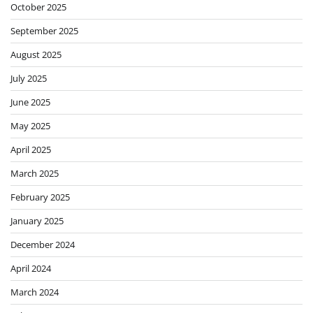
October 2025
September 2025
August 2025
July 2025
June 2025
May 2025
April 2025
March 2025
February 2025
January 2025
December 2024
April 2024
March 2024