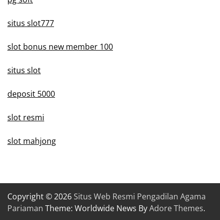
situs slot777
slot bonus new member 100
situs slot
deposit 5000
slot resmi
slot mahjong
Copyright © 2026
Situs Web Resmi Pengadilan Agama
Pariaman
Theme: Worldwide News By
Adore Themes
.